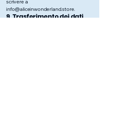
scrivere a
info@aliceinwonderland.store
.
9. Trasferimento dei dati
verso paesi terzi
Alcuni servizi del sito (es. hosting o
strumenti di analisi) possono
comportare il trasferimento di dati
verso paesi non appartenenti
all’Unione Europea. In tal caso, il
titolare garantisce che tale
trasferimento avvenga in conformità
agli articoli 44 e seguenti del GDPR,
adottando adeguate misure di
protezione.
10. Aggiornamenti e
modifiche
Il titolare si riserva il diritto di
modificare in qualsiasi momento la
presente informativa. Le eventuali